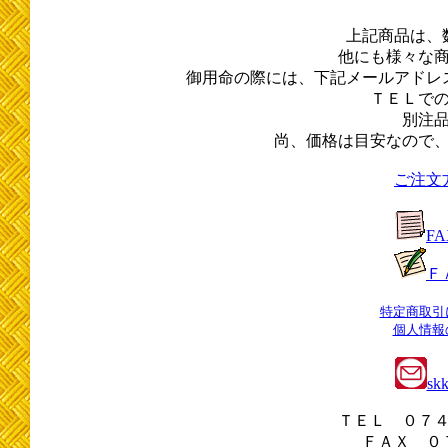
上記商品は、
他にも様々な
御用命の際には、下記メールアドレ
ＴＥＬで
別注
尚、価格は目安なので
ご注文
F
Ｆ
特定商取引
個人情報
sk
ＴＥＬ ０７
ＦＡＸ ０