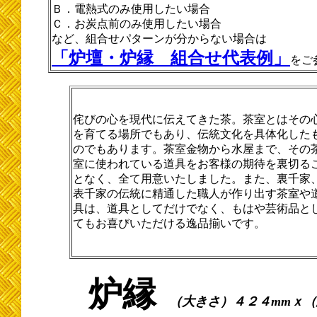
Ｂ．電熱式のみ使用したい場合
Ｃ．お炭点前のみ使用したい場合
など、組合せパターンが分からない場合は
「炉壇・炉縁 組合せ代表例」
をご
侘びの心を現代に伝えてきた茶。茶室とはその
を育てる場所でもあり、伝統文化を具体化した
のでもあります。茶室金物から水屋まで、その
室に使われている道具をお客様の期待を裏切る
となく、全て用意いたしました。また、裏千家
表千家の伝統に精通した職人が作り出す茶室や
具は、道具としてだけでなく、もはや芸術品と
てもお喜びいただける逸品揃いです。
炉縁
（大きさ）４２４mmｘ（