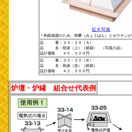
拡大写真
＊和紙保護のため、明礬（みょうばん）とゼラチンが
品 番：３３－２０（Ａ）
品 名：助炭（上）（紙箱） （写真の品）
設計価格 ４５，０００円
品 番：３３－２０（Ｂ）
品 名：助炭（並）（紙箱）
設計価格 ４２，０００円
炉壇・炉縁 組合せ代表例