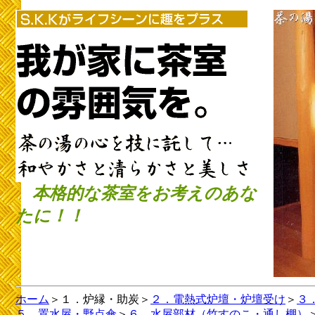
本格的な茶室をお考えのあな
たに！！
ホーム
＞１．炉縁・助炭＞
２．電熱式炉壇・炉壇受け
＞
３
５．置水屋・野点傘
＞
６．水屋部材（竹すのこ・通し棚）