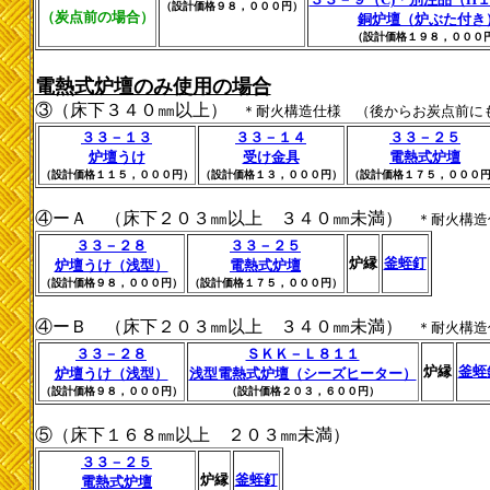
（設計価格９８，０００円）
（炭点前の場合）
銅炉壇（炉ぶた付き
（設計価格１９８，０００
電熱式炉壇のみ使用の場合
③（床下３４０㎜以上）
＊耐火構造仕様 （後からお炭点前に
３３－１３
３３－１４
３３－２５
炉壇うけ
受け金具
電熱式炉壇
（設計価格１１５，０００円）
（設計価格１３，０００円）
（設計価格１７５，０００
④ーＡ （床下２０３㎜以上 ３４０㎜未満）
＊耐火構造
３３－２８
３３－２５
炉縁
釜蛭釘
炉壇うけ（浅型）
電熱式炉壇
（設計価格９８，０００円）
（設計価格１７５，０００円）
④ーＢ （床下２０３㎜以上 ３４０㎜未満）
＊耐火構造
３３－２８
ＳＫＫ－Ｌ８１１
炉縁
釜蛭
炉壇うけ（浅型）
浅型電熱式炉壇（シーズヒーター）
（設計価格９８，０００円）
（設計価格２０３，６００円）
⑤（床下１６８㎜以上 ２０３㎜未満）
３３－２５
炉縁
釜蛭釘
電熱式炉壇