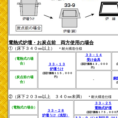
電熱式炉壇・お炭点前 両方使用の場合
①（床下３４０㎜以上）
＊耐火構造仕様
３３－１４
（電熱式の場
受け金具
合）
３３－１３
（設計価格１３，０００
（
円）
炉壇うけ
（設計価格１１５，０００
（炭点前の場
円）
銅
-
合）
（
②（床下２０３㎜以上 ３４０㎜未満）
＊耐火構造仕様
３３－２５
（電熱式の場合）
電熱式炉壇
３３－２８
（設計価格１７５，０００
炉壇うけ（浅型）
３３－９（C)＊別注品（H