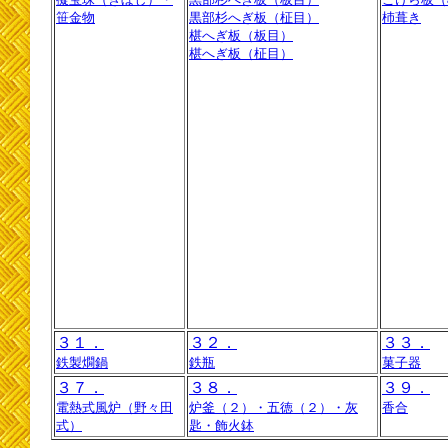
笹金物
黒部杉へぎ板（柾目）
杮葺き
椹へぎ板（板目）
椹へぎ板（柾目）
３１．
３２．
３３．
鉄製燗鍋
鉄瓶
菓子器
３７．
３８．
３９．
電熱式風炉（野々田
炉釜（２）・五徳（２）・灰
香合
式）
匙・飾火鉢