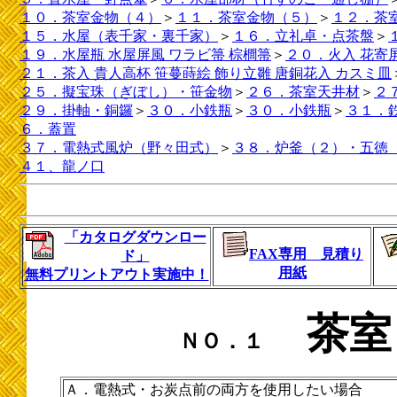
１０．茶室金物（４）
＞
１１．茶室金物（５）
＞
１２．茶
１５．水屋（表千家・裏千家）
＞
１６．立礼卓・点茶盤
＞
１９．水屋瓶 水屋屏風 ワラビ箒 棕櫚箒
＞
２０．火入 花寄
２１．茶入 貴人高杯 笹蔓蒔絵 飾り立雛 唐銅花入 カスミ皿
２５．擬宝珠（ぎぼし）・笹金物
＞
２６．茶室天井材
＞
２
２９．掛軸・銅鑼
＞
３０．小鉄瓶
＞
３０．小鉄瓶
＞
３１．
６．蓋置
３７．電熱式風炉（野々田式）
＞
３８．炉釜（２）・五徳
４１、龍ノ口
「カタログダウンロー
FAX専用 見積り
ド」
用紙
無料プリントアウト実施中！
茶室
ＮＯ．１
Ａ．電熱式・お炭点前の両方を使用したい場合