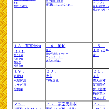
すだれ掛け折釘
花釘
あしくぎ）
扁額釘（へんがくくぎ）
花釘（丸味）
綿ぶき花篭（
綿ぶき花篭（
１３．茶室金物
１４．風炉
１５．
（７）
風炉
水屋（表千
風炉用炭型ヒーター
家）
釜くさり
コントローラー
六角金物
まえかわらけ
擬宝珠
軸吊自在
１９．
２０．
２１．
水屋瓶
火入
茶入
水屋屏風
花寄屏風
貴人高杯
ワラビ箒
笹蔓蒔絵
棕櫚箒
飾り立雛
唐銅花入
カスミ皿
２５．
２６．茶室天井材
２７．
擬宝珠（ぎぼし）・
黒部杉へぎ板（板目）
こけら板（