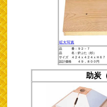
拡大写真
品 番：９２－７
品 名：炉ぶた（杉）
サイズ ４２４ｘ４２４ｘＨ６７
設計価格 ４９，８００円
助炭