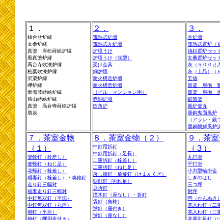
１．
２．
３．
柿合せ炉縁
電熱式炉壇
本炉壇
女桑炉縁
電熱式丸炉壇
電熱式置炉（
真塗 唐松蒔絵炉縁
炉壇うけ
焼杉置炉セット
黒真塗炉縁
炉壇うけ（浅型）
女桑置炉セット
高台寺吹漆炉縁
受け金具
灰（５００ｇ
松葉吹漆炉縁
銅炉壇
灰（上品）（
沢栗炉縁
耐火構造炉壇
五徳
欅炉縁
耐火構造炉壇
筒釜 肩衝 
青海波蒔絵炉縁
（ビル・マンション用）
筒釜 肩衝 
遠山蒔絵炉縁
赤銅炉壇
細筒釜
真塗 高台寺蒔絵炉縁
鉄角炉
風炉釜丸
助炭
唐銅鬼面風炉
（アラレ・銀
唐銅朝鮮風炉
７．茶室金物
８．茶室金物（２）
９．茶室
（１）
中釘用折釘
（３）
中釘用折釘（足長）
釜蛭釘（栓差し）
丸打掛
二重折釘（栓差し）
釜蛭釘（ねじ足）
平打掛
二重折釘（ねじ足）
花蛭釘（栓差し）
小判型輪掛金
落し掛釘・華鬘釘（けまんくぎ）
稲妻釘（栓差し）・喚鐘釘
しぎのはし
朝顔釘（割れ足）
走り釘三幅対
三つ坪
豆折釘
稲妻走り釘三幅対
肘坪
撞木釘（座なし）・折釘
中釘無双釘（平沈）
閂（かんぬき
袋釘（角棒）
中釘無双釘（丸浮）
花入れ釘（二
蛍釘（座付き）
柳釘（平座）
花入れ釘（三
蛍釘（座なし）
柳釘（隅用座付き）
花蔓割足釘（