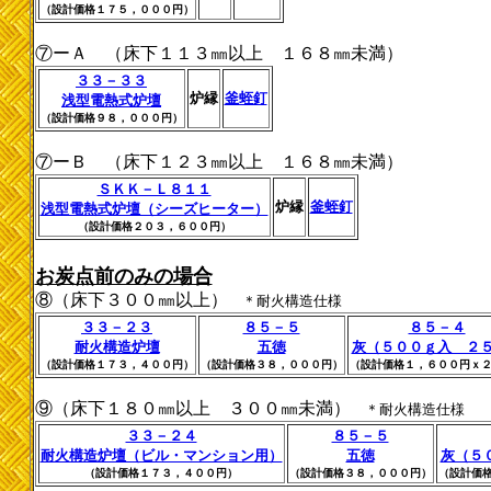
（設計価格１７５，０００円）
⑦ーＡ （床下１１３㎜以上 １６８㎜未満）
３３－３３
炉縁
釜蛭釘
浅型電熱式炉壇
（設計価格９８，０００円）
⑦ーＢ （床下１２３㎜以上 １６８㎜未満）
ＳＫＫ－Ｌ８１１
炉縁
釜蛭釘
浅型電熱式炉壇（シーズヒーター）
（設計価格２０３，６００円）
お炭点前のみの場合
⑧（床下３００㎜以上）
＊耐火構造仕様
３３－２３
８５－５
８５－４
耐火構造炉壇
五徳
灰（５００ｇ入 ２
（設計価格１７３，４００円）
（設計価格３８，０００円）
（設計価格１，６００円ｘ
⑨（床下１８０㎜以上 ３００㎜未満）
＊耐火構造仕様
３３－２４
８５－５
耐火構造炉壇（ビル・マンション用）
五徳
灰（５
（設計価格１７３，４００円）
（設計価格３８，０００円）
（設計価