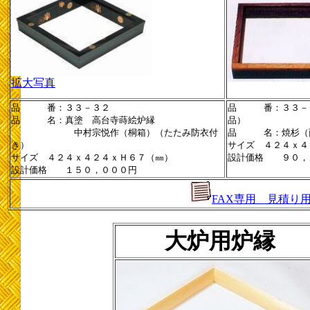
拡大写真
品 番：３３－３２
品 番：３３－６
品 名：真塗 高台寺蒔絵炉縁
品）
中村宗悦作（桐箱）（たたみ防衣付
品 名：焼杉（
き）
サイズ ４２４ｘ４
サイズ ４２４ｘ４２４ｘＨ６７（㎜）
設計価格 ９０，
設計価格 １５０，０００円
FAX専用 見積り
大炉用炉縁